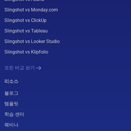
Slingshot vs Monday.com
Slingshot vs ClickUp
Slingshot vs Tableau
Slingshot vs Looker Studio
Slingshot vs Klipfolio
모든 비교 보기
리소스
블로그
템플릿
학습 센터
웨비나