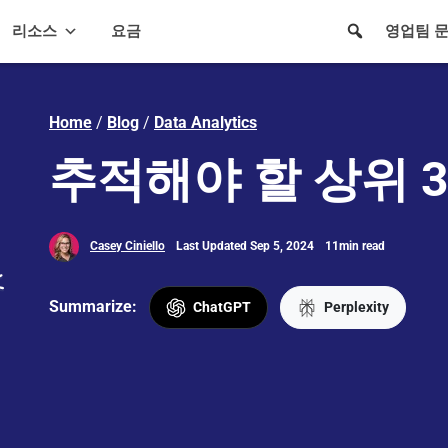
리소스
요금
영업팀 
Home
/
Blog
/
Data Analytics
추적해야 할 상위 3
Casey Ciniello
Last Updated Sep 5, 2024
11min read
Summarize:
ChatGPT
Perplexity