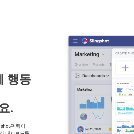
게 행동
요.
shot은 팀이
시간 대시보드를