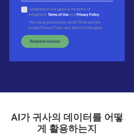
I understand and agree to the terms of
Infragisitcs'
Terms of Use
and
Privacy Policy
This site is protected by reCAPTCHA and the
Google Privacy Policy and Terms of Use apply.
Request Access
AI가 귀사의 데이터를 어떻
게 활용하는지