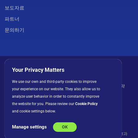
보도자료
파트너
문의하기
Your Privacy Matters
We use our own and third-party cookies to improve
개인정보 처리방침
쿠키
이용 약관
라이선스 계약
your experience on our website. They also allow us to
analyze user behavior in order to constantly improve
the website for you. Please review our
Cookie Policy
and cookie settings below.
Manage settings
OK
© Copyright 2026 INFRAGISTICS. 모든 권리 보유. Slingshot과