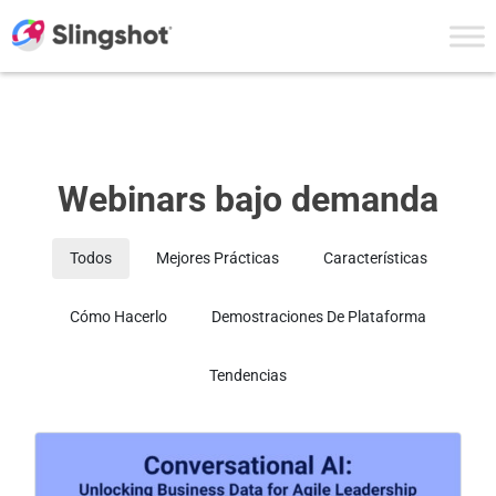
Skip to content
Webinars
Webinars bajo demanda
Todos
Mejores Prácticas
Características
Cómo Hacerlo
Demostraciones De Plataforma
Tendencias