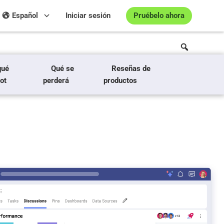
Pruébelo ahora
Español
Iniciar sesión
qué
Qué se
Reseñas de
ot
perderá
productos