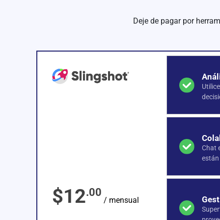
Deje de pagar por herram
Anál
Utilic
decis
Cola
Chat 
están
$12
.00
Gest
/ mensual
Super
proyec