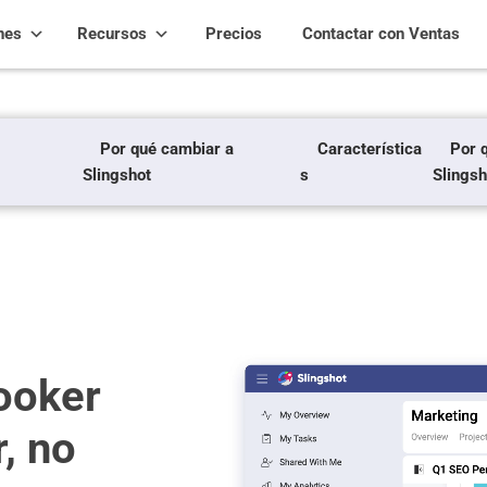
nes
Recursos
Precios
Contactar con Ventas
Por qué cambiar a
Característica
Por 
Slingshot
s
Slingsh
Looker
, no