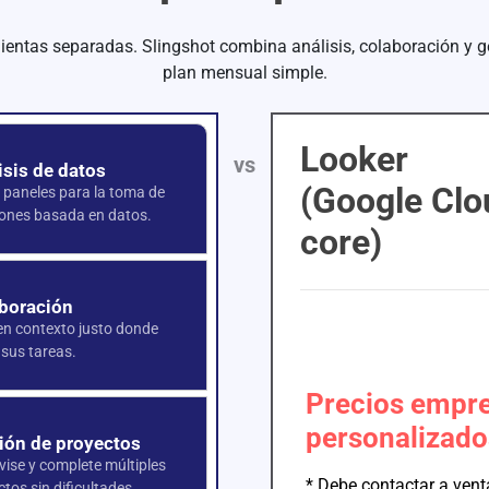
ientas separadas. Slingshot combina análisis, colaboración y g
plan mensual simple.
Looker
vs
isis de datos
(Google Clo
e paneles para la toma de
iones basada en datos.
core)
boración
en contexto justo donde
 sus tareas.
Precios empre
personalizado
ión de proyectos
vise y complete múltiples
* Debe contactar a vent
tos sin dificultades.