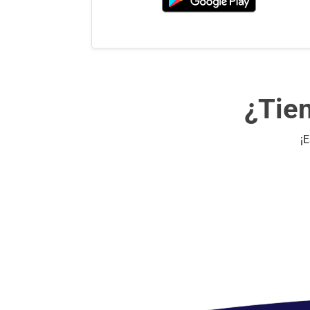
¿Tie
¡