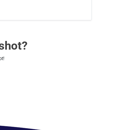
shot?
t!