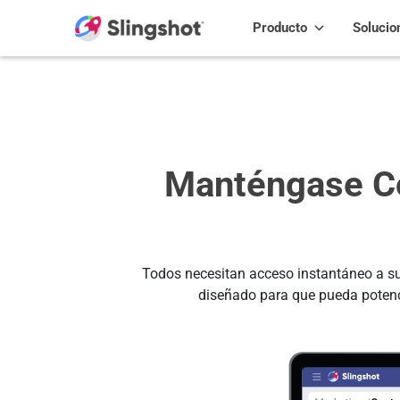
Skip to content
Producto
Solucio
Manténgase Co
Todos necesitan acceso instantáneo a su 
diseñado para que pueda potenci