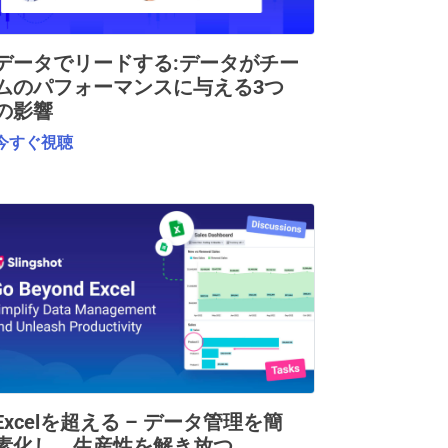
データでリードする:データがチー
ムのパフォーマンスに与える3つ
の影響
今すぐ視聴
Excelを超える – データ管理を簡
素化し、生産性を解き放つ