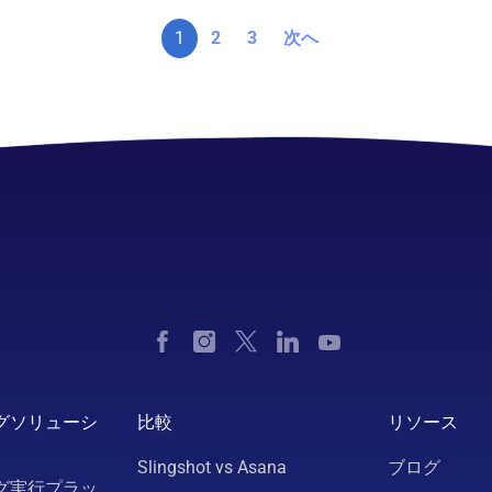
1
2
3
次へ
グソリューシ
比較
リソース
Slingshot vs Asana
ブログ
グ実行プラッ