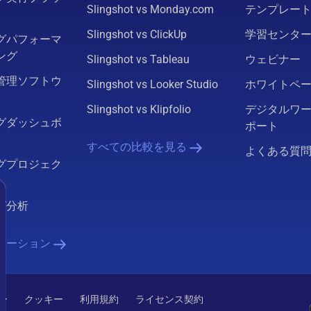
Slingshot vs Monday.com
テンプレー
Slingshot vs ClickUp
学習センタ
グパフォーマ
ング
Slingshot vs Tableau
ウェビナー
管理ソフトウ
Slingshot vs Looker Studio
ホワイトペ
Slingshot vs Klipfolio
デジタルワ
グダッシュボ
ポート
すべての比較を見る
よくある質
グプロジェク
グ分析
ューション
ー
クッキー
利用規約
ライセンス契約