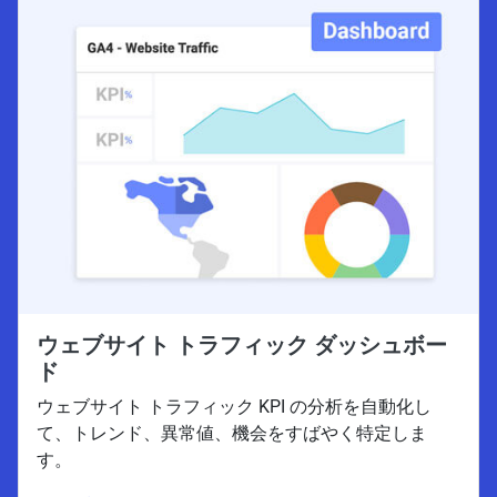
ウェブサイト トラフィック ダッシュボー
ド
ウェブサイト トラフィック KPI の分析を自動化し
て、トレンド、異常値、機会をすばやく特定しま
す。