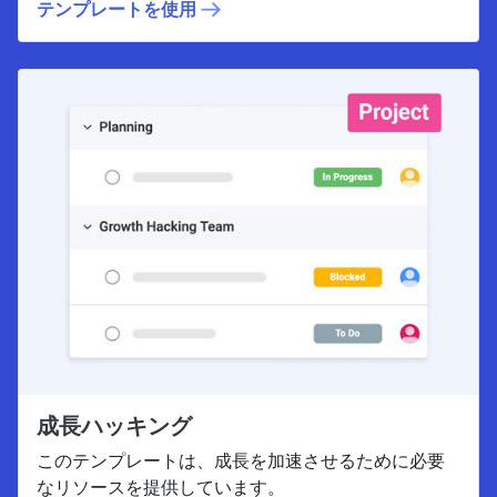
テンプレートを使用
成長ハッキング
このテンプレートは、成長を加速させるために必要
なリソースを提供しています。