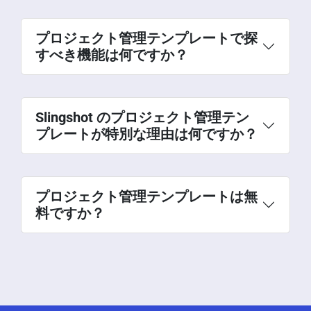
プロジェクト管理テンプレートで探
すべき機能は何ですか？
Slingshot のプロジェクト管理テン
プレートが特別な理由は何ですか？
プロジェクト管理テンプレートは無
料ですか？