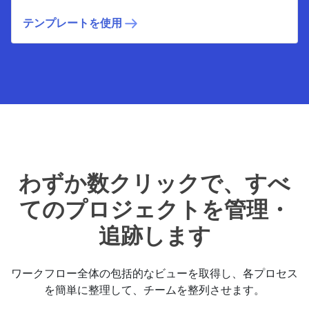
テンプレートを使用
わずか数クリックで、すべ
てのプロジェクトを管理・
追跡します
ワークフロー全体の包括的なビューを取得し、各プロセス
を簡単に整理して、チームを整列させます。