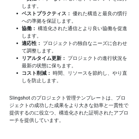
します。
ベストプラクティス：
優れた構造と最良の慣行
への準拠を保証します。
協働：
構造化された通信とより良い協働を促進
します。
適応性：
プロジェクトの独自なニーズに合わせ
て調整します。
リアルタイム更新：
プロジェクトの進行状況を
最新の状態に保ちます。
コスト削減：
時間、リソースを節約し、やり直
しを防止します。
Slingshot のプロジェクト管理テンプレートは、プロ
ジェクトの成功した成果をより大きな効率と一貫性で
提供するのに役立つ、構造化された証明されたアプロ
ーチを提供しています。