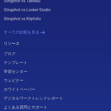
Slingshot vs Tableau
Slingshot vs Looker Studio
Slingshot vs Klipfolio
すべての比較を見る
リソース
ブログ
テンプレート
学習センター
ウェビナー
ホワイトペーパー
デジタルワークトレンドレポート
よくある質問とサポート