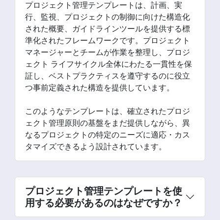
プロジェクト管理テンプレートは、計画、実
行、監視、プロジェクトの制御に向けた構造化
された概要、ガイドラインツールを提供する標
準化されたフレームワークです。プロジェクト
マネージャーとチームが作業を整理し、プロジ
ェクト ライフサイクル全体にわたる一貫性を保
証し、ベストプラクティスを遵守するのに役立
つ事前定義された構造を提供しています。
このようなテンプレートは、確立されたプロジ
ェクト管理原則の基盤をまだ提供しながら、異
なるプロジェクトの特定のニーズに適応・カス
タマイズできるよう設計されています。
プロジェクト管理テンプレートを使
用する必要があるのはなぜですか？