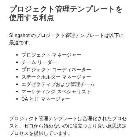
プロジェクト管理テンプレートを
使用する利点
Slingshot のプロジェクト管理テンプレートは以下に
最適です。
プロジェクト マネージャー
チーム リーダー
プロジェクト コーディネーター
ステークホルダー マネージャー
エグゼクティブおよび管理チーム
マーケティング スペシャリスト
QA と IT マネージャー
プロジェクト管理テンプレートは合理化されたプロセ
スと、ゼロから始めないのに役立つより良い意思決定
プロセスを提供しています。