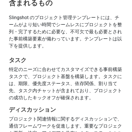
含まれるもの
Slingshot のプロジェクト管理テンプレートには、チ
ームがより短い時間でシームレスにプロジェクトを整
列・完了するために必要な、不可欠で最も必要とされ
た事前構築要素が備わっています。テンプレートは以
下を提供します。
タスク
特定のニーズに合わせてカスタマイズできる事前構築
タスクで、プロジェクト基盤を構築します。タスクに
は、期限、優先度ステータス、依存関係、割り当て
先、タスク内チャットが含まれており、プロジェクト
の成功したキックオフが確保されます。
ディスカッション
プロジェクト関連情報に関するディスカッションで、
通信フレームワークを促進します。重要なプロジェク