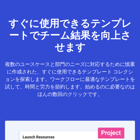
すぐに使用できるテンプレ
ートでチーム結果を向上さ
せます
複数のユースケースと部門のニーズに対応するために慎重
に作成された、すぐに使用できるテンプレート コレクシ
ョンを探索します。ワークフローに最適なテンプレートを
試して、時間と労力を節約します。始めるのに必要なのは
ほんの数回のクリックです。