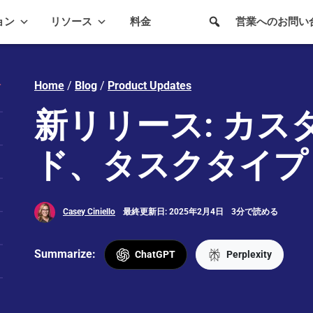
ョン
リソース
料金
営業へのお問い
Home
/
Blog
/
Product Updates
新リリース: カス
ド、タスクタイプ & 
Casey Ciniello
最終更新日: 2025年2月4日
3分で読める
Summarize:
ChatGPT
Perplexity