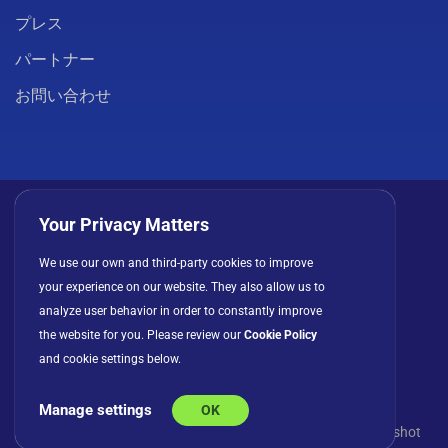
プレス
パートナー
お問い合わせ
Your Privacy Matters
We use our own and third-party cookies to improve
プライバシーポリシー
クッキー
利用規約
your experience on our website. They also allow us to
ライセンス契約
analyze user behavior in order to constantly improve
the website for you. Please review our
Cookie Policy
and cookie settings below.
Manage settings
OK
© Copyright 2026 INFRAGISTICS. All Rights Reserved. Slingshot