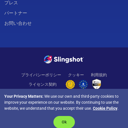
プレス
パートナー
お問い合わせ
プライバシーポリシー
クッキー
利用規約
ライセンス契約
Your Privacy Matters:
We use our own and third-party cookies to
improve your experience on our website. By continuing to use the
website, we understand that you accept their use.
Cookie Policy
.
© Copyright 2026 INFRAGISTICS. All Rights Reserved. Slingshot
Ok
および Slingshot ロゴは Infragistics Inc. の登録商標です。