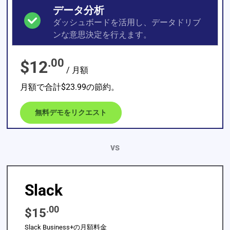
データ分析
ダッシュボードを活用し、データドリブ
ンな意思決定を行えます。
.00
$12
/ 月額
月額で合計$23.99の節約。
無料デモをリクエスト
vs
Slack
.00
$15
Slack Business+の月額料金