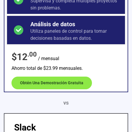
Supervisa y completa múltiples proyectos
sin problemas.
Análisis de datos
Utiliza paneles de control para tomar
decisiones basadas en datos.
.00
$12
/ mensual
Ahorro total de $23.99 mensuales.
Obtén Una Demostración Gratuita
vs
Slack