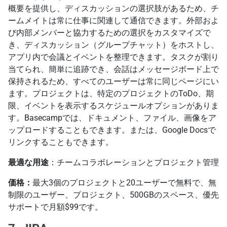
概要を提供し、ディスカッションの選択肢があるため、チ
ームメイトは常に仕事に関連して通信できます。外部およ
び内部メンバーと協力するための選択をカスタマイズで
き、ディスカッション（グループチャット）をホストし、
アプリ内で会議とイベントを整理できます。タスクが割り
当てられ、簡単に追跡でき、会話はメッセージボード上で
保持されるため、すべてのユーザーは常に同じページにい
ます。プロジェクトは、特定のプロジェクトのToDo、期
限、イベントを表示するスケジュールオプションがありま
す。Basecampでは、ドキュメント、ファイル、画像をア
ップロードすることもできます。または、Google Docsで
リンクすることもできます。
最適な用途
：チームコラボレーションとプロジェクト管理
価格：
最大3個のプロジェクトと20ユーザーで無料で、無
制限のユーザー、プロジェクト、500GBのスペース、優先
サポートで月額$99です。