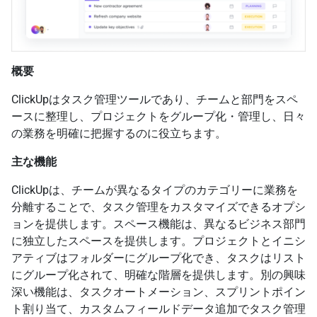
概要
ClickUpはタスク管理ツールであり、チームと部門をスペ
ースに整理し、プロジェクトをグループ化・管理し、日々
の業務を明確に把握するのに役立ちます。
主な機能
ClickUpは、チームが異なるタイプのカテゴリーに業務を
分離することで、タスク管理をカスタマイズできるオプシ
ョンを提供します。スペース機能は、異なるビジネス部門
に独立したスペースを提供します。プロジェクトとイニシ
アティブはフォルダーにグループ化でき、タスクはリスト
にグループ化されて、明確な階層を提供します。別の興味
深い機能は、タスクオートメーション、スプリントポイン
ト割り当て、カスタムフィールドデータ追加でタスク管理