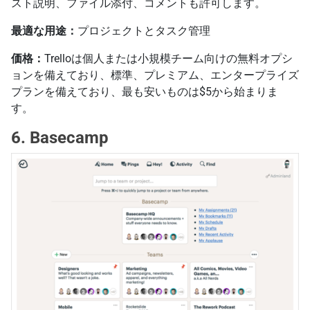
スト説明、ファイル添付、コメントも許可します。
最適な用途：
プロジェクトとタスク管理
価格：
Trelloは個人または小規模チーム向けの無料オプシ
ョンを備えており、標準、プレミアム、エンタープライズ
プランを備えており、最も安いものは$5から始まりま
す。
6. Basecamp