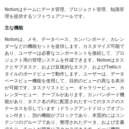
Notionはチームにデータ管理、プロジェクト管理、知識管
理を提供するソフトウェアツールです。
主な機能
Notionは、メモ、データベース、カンバンボード、カレン
ダーなどの機能セットを提供します。カスタマイズ可能で
あり、ユーザーは必要なコンポーネントを接続して、プロ
ジェクト用の管理システムを作成できます。Notionはタス
クとサブタスク、および反復的なタスク、およびTrelloス
タイルのボードビューで動作します。ユーザーは、データ
ベースビュー機能を使用して、目的のビューの異なる表示
が可能です。タスクリストビュー、ギャラリービュー、カ
レンダービュー、テーブルがあります。カンバンボード機
能があり、タスク名の列に配置されたすべてのタスクのス
テータスを示しています（ドラッグアンドドロップオプシ
ョン付き）。別の機能がブロックであり、本質的にはコン
テンツのグループであり、整理されたデータ、および文書