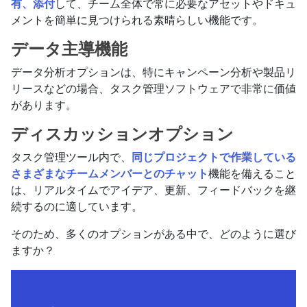
有、添付
して、チーム全体で常に必要なアセットやドキュ
メントを簡単に見つけられる素晴らしい機能です。
データ主導機能
データ分析オプションは、特にキャンペーン分析や製品リ
リースなどの場合、タスク管理ソフトウェアで非常に価値
があります。
ディスカッションオプション
タスク管理ツール内で、
同じプロジェクトで作業している
さまざまなチームメンバーとのチャット
機能を備えること
は、リアルタイムでアイデア、更新、フィードバックを継
続するのに適しています。
そのため、多くのオプションがある中で、どのように選び
ますか？