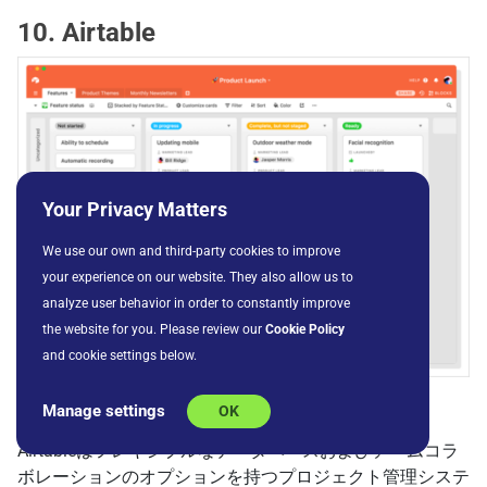
10. Airtable
Your Privacy Matters
We use our own and third-party cookies to improve
your experience on our website. They also allow us to
analyze user behavior in order to constantly improve
the website for you. Please review our
Cookie Policy
and cookie settings below.
概要
Manage settings
OK
Airtableはフレキシブルなデータベースおよびチームコラ
ボレーションのオプションを持つプロジェクト管理システ