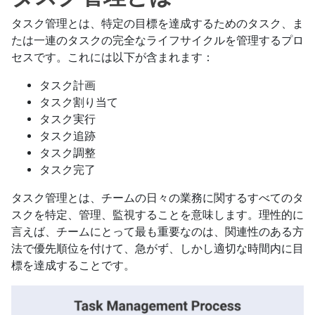
タスク管理とは、特定の目標を達成するためのタスク、ま
たは一連のタスクの完全なライフサイクルを管理するプロ
セスです。これには以下が含まれます：
タスク計画
タスク割り当て
タスク実行
タスク追跡
タスク調整
タスク完了
タスク管理とは、チームの日々の業務に関するすべてのタ
スクを特定、管理、監視することを意味します。理性的に
言えば、チームにとって最も重要なのは、関連性のある方
法で優先順位を付けて、急がず、しかし適切な時間内に目
標を達成することです。