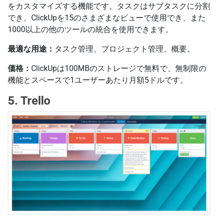
をカスタマイズする機能です。タスクはサブタスクに分割
でき、ClickUpを15のさまざまなビューで使用でき、また
1000以上の他のツールの統合を使用できます。
最適な用途：
タスク管理、プロジェクト管理、概要。
価格：
ClickUpは100MBのストレージで無料で、無制限の
機能とスペースで1ユーザーあたり月額5ドルです。
5. Trello