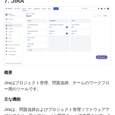
7.
JIRA
概要
Jiraはプロジェクト管理、問題追跡、チームのワークフロ
ー用のツールです。
主な機能
Jiraは、問題追跡およびプロジェクト管理ソフトウェアア