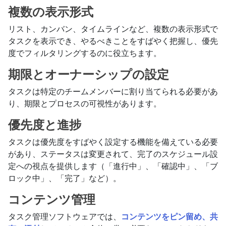
複数の表示形式
リスト、カンバン、タイムラインなど、複数の表示形式で
タスクを表示でき、やるべきことをすばやく把握し、優先
度でフィルタリングするのに役立ちます。
期限とオーナーシップの設定
タスクは特定のチームメンバーに割り当てられる必要があ
り、期限とプロセスの可視性があります。
優先度と進捗
タスクは優先度をすばやく設定する機能を備えている必要
があり、ステータスは変更されて、完了のスケジュール設
定への視点を提供します（「進行中」、「確認中」、「ブ
ロック中」、「完了」など）。
コンテンツ管理
タスク管理ソフトウェアでは、
コンテンツをピン留め、共