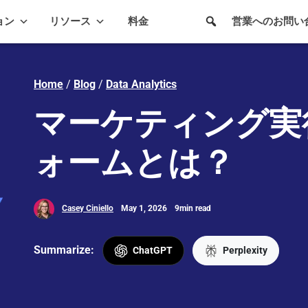
ョン
リソース
料金
営業へのお問い
Home
/
Blog
/
Data Analytics
マーケティング実
ォームとは？
Casey Ciniello
May 1, 2026
9min read
Summarize:
ChatGPT
Perplexity