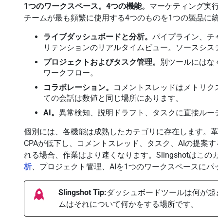
1つのワークスペース。4つの機能。
マーケティング実行
チームが最も頻繁に使用する4つのものを1つの製品に
ライブダッシュボードと分析。
パイプライン、チ
リテンションのリアルタイムビュー。ソースシス
プロジェクトおよびタスク管理。
別ツールにはな
ワークフロー。
コラボレーション。
コメントスレッドはメトリク
ての会話は数値と同じ場所にあります。
AI。
異常検知、説明ドラフト、タスクに直接ルー
個別には、各機能は成熟したカテゴリに存在します。
CPAが低下し、コメントスレッド、タスク、AIの提案
れる場合、作業はより速くなります。Slingshotはこ
析
、プロジェクト管理、AIを1つのワークスペースにパ
Slingshot Tip:
ダッシュボードツールは何が起
ムはそれについて何かをする場所です。