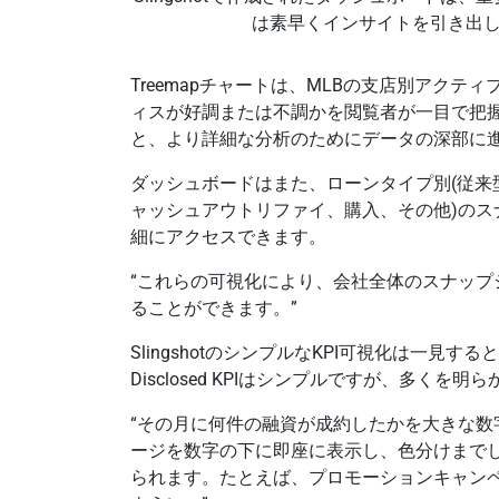
は素早くインサイトを引き出
Treemapチャートは、MLBの支店別アク
ィスが好調または不調かを閲覧者が一目で把
と、より詳細な分析のためにデータの深部に
ダッシュボードはまた、ローンタイプ別(従来型
ャッシュアウトリファイ、購入、その他)の
細にアクセスできます。
“これらの可視化により、会社全体のスナッ
ることができます。”
SlingshotのシンプルなKPI可視化は一見す
Disclosed KPIはシンプルですが、多くを明
“その月に何件の融資が成約したかを大きな
ージを数字の下に即座に表示し、色分けまで
られます。たとえば、プロモーションキャン