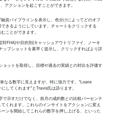
し、アクションを起こすことができます。
ティブ融資パイプラインを表示し、色分けによってどのオフ
握できるようにしています。チャートをクリックする
進むことができます。
対FHA)や目的別(キャッシュアウトリファイ、ノーキ
スナップショットを素早く提示し、クリックすればより詳
プショットを取得し、目標や過去の実績との対比を評価す
ると単なる数字に見えますが、特に強力です。“Loans
らかにしてくれます”とTravis氏は語ります。
数字で示すだけでなく、前月の成約数との比較パーセンテ
してくれます。これらのインサイトをアクションに変え
ペーンを開始してこれらの数字を押し上げる、といった