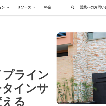
ョン
リソース
料金
営業へのお問い
イプライン
ータインサ
変える