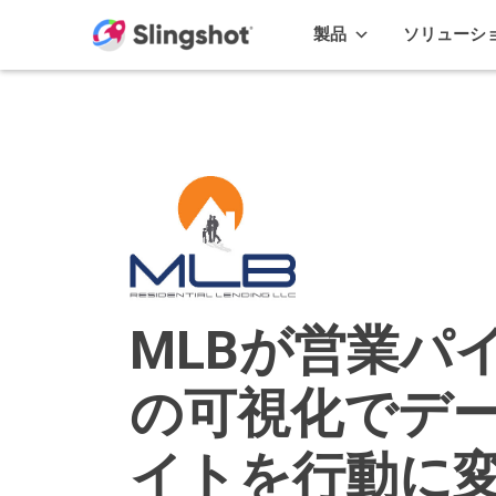
Skip to content
製品
ソリューシ
MLBが営業パ
の可視化でデ
イトを行動に