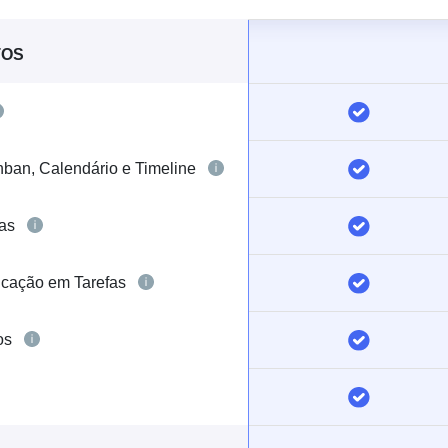
TOS
nban, Calendário e Timeline
fas
cação em Tarefas
os