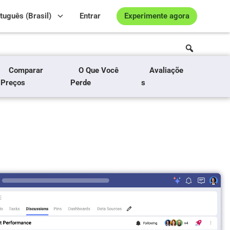
Experimente agora
tuguês (Brasil)
Entrar
Comparar
O Que Você
Avaliaçõe
Preços
Perde
s