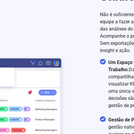
Não é suficient
equipe a fazer a
das análises do
Acompanhe o pr
Sem exportações
insight e ação.
Um Espaço 
Trabalho:
Da
compartilh
visualizar 
uma única v
decisões sã
gestão de p
Gestão de P
gestão nativ