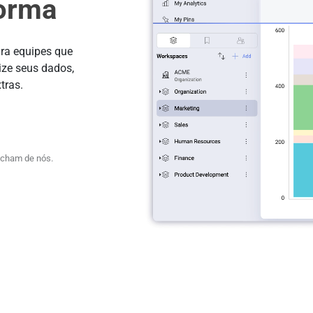
forma
ara equipes que
ize seus dados,
tras.
acham de nós.