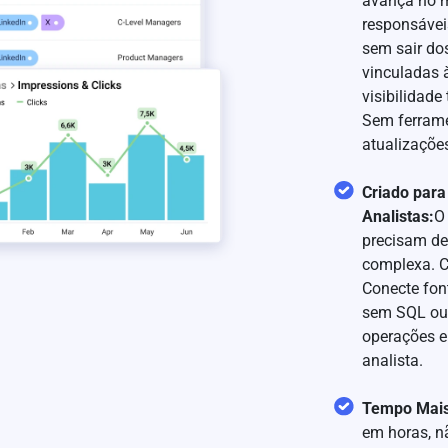
avança no m
responsávei
sem sair do
vinculadas 
visibilidad
Sem ferrame
atualizaçõe
Criado para
Analistas:
O
precisam de
complexa. C
Conecte fon
sem SQL ou 
operações e
analista.
Tempo Mais
em horas, n