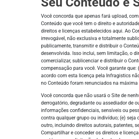
Seu Conteúdo e S
Você concorda que apenas fará upload, compar
Conteúdo que você tem o direito e autoridade
direitos e licenças estabelecidos aqui. Ao Co
irrevogável, não exclusiva e totalmente sublic
publicamente, transmitir e distribuir o Con
desenvolvida. Isso inclui, sem limitação, o d
comercializar, sublicenciar e distribuir o C
compensação para você. Você garante que: (a)
acordo com esta licença pela Infragistics nã
no Conteúdo foram renunciados na máxima ex
Você concorda que não usará o Site de nenh
derrogatório, degradante ou assediador de ou
informações confidenciais, sensíveis ou pess
contra qualquer grupo ou indivíduo; (e) seja 
outro, incluindo direitos autorais, patentes, 
Compartilhar e conceder os direitos e licença