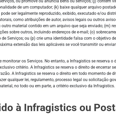
erviços, ou promove ou anuncia bens ou serviços; (j) contém v
cionalidade de um computador; (k) baixe qualquer arquivo postad
ode ser legalmente reproduzido, exibido, executado e/ou distribu
torais, como atribuições de autor, avisos legais ou outros avis
 outro material contido em um arquivo que seja enviado; (m) re
mações sobre outros, incluindo endereços de e-mail; (o) sobreca
e Serviços; ou (p) crie uma identidade falsa com o objetivo de 
máxima extensão das leis aplicáveis se você transmitir ou envi
monitorar os Serviços. No entanto, a Infragistics se reserva o d
clusivo critério. A Infragistics se reserva o direito de encerrar
azão. A Infragistics se reserva o direito em todo momento de 
azer qualquer lei, regulamento, processo legal ou solicitação gov
rial, no todo ou em parte, a critério exclusivo da Infragistics.
do à Infragistics ou Po