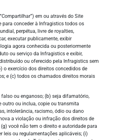
(“Compartilhar”) em ou através do Site
e para conceder à Infragistics todos os
dial, perpétua, livre de royalties,
car, executar publicamente, exibir
nologia agora conhecida ou posteriormente
to ou serviço da Infragistics e exibir,
istribuído ou oferecido pela Infragistics sem
) o exercício dos direitos concedidos de
os; e (c) todos os chamados direitos morais
also ou enganoso; (b) seja difamatório,
 outro ou inclua, copie ou transmita
s, intolerância, racismo, ódio ou dano
mova a violação ou infração dos direitos de
; (g) você não tem o direito e autoridade para
r leis ou regulamentações aplicáveis; (i)