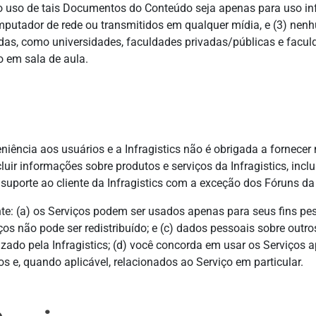
2) o uso de tais Documentos do Conteúdo seja apenas para uso i
putador de rede ou transmitidos em qualquer mídia, e (3) n
itadas, como universidades, faculdades privadas/públicas e fac
o em sala de aula.
ência aos usuários e a Infragistics não é obrigada a fornecer 
uir informações sobre produtos e serviços da Infragistics, inc
e suporte ao cliente da Infragistics com a exceção dos Fóruns da 
te: (a) os Serviços podem ser usados apenas para seus fins pes
ços não pode ser redistribuído; e (c) dados pessoais sobre ou
ado pela Infragistics; (d) você concorda em usar os Serviços ap
 e, quando aplicável, relacionados ao Serviço em particular.