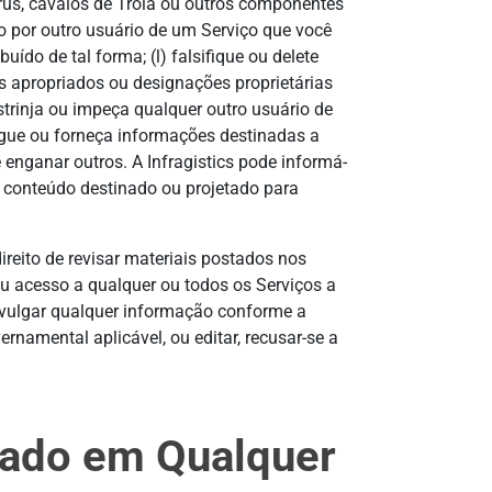
írus, cavalos de Tróia ou outros componentes
o por outro usuário de um Serviço que você
ído de tal forma; (l) falsifique ou delete
os apropriados ou designações proprietárias
strinja ou impeça qualquer outro usuário de
rregue ou forneça informações destinadas a
enganar outros. A Infragistics pode informá-
ar conteúdo destinado ou projetado para
ireito de revisar materiais postados nos
 seu acesso a qualquer ou todos os Serviços a
divulgar qualquer informação conforme a
ernamental aplicável, ou editar, recusar-se a
stado em Qualquer