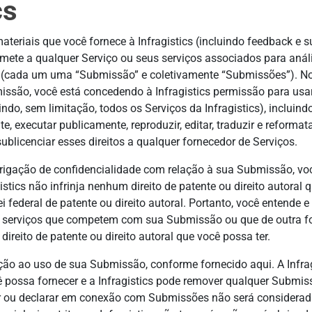
cs
ateriais que você fornece à Infragistics (incluindo feedback e 
ubmete a qualquer Serviço ou seus serviços associados para aná
(cada um uma “Submissão” e coletivamente “Submissões”). No ent
missão, você está concedendo à Infragistics permissão para u
ndo, sem limitação, todos os Serviços da Infragistics), incluindo
mente, executar publicamente, reproduzir, editar, traduzir e refo
blicenciar esses direitos a qualquer fornecedor de Serviços.
brigação de confidencialidade com relação à sua Submissão, vo
tics não infrinja nenhum direito de patente ou direito autoral 
i federal de patente ou direito autoral. Portanto, você entende e
tos e serviços que competem com sua Submissão ou que de outra
direito de patente ou direito autoral que você possa ter.
 ao uso de sua Submissão, conforme fornecido aqui. A Infra
 possa fornecer e a Infragistics pode remover qualquer Submi
ar ou declarar em conexão com Submissões não será considerada