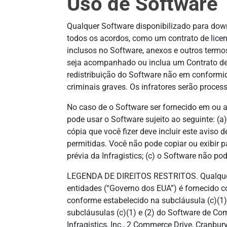
Uso de Software
Qualquer Software disponibilizado para downl
todos os acordos, como um contrato de lice
inclusos no Software, anexos e outros termo
seja acompanhado ou inclua um Contrato de 
redistribuição do Software não em conformid
criminais graves. Os infratores serão proce
No caso de o Software ser fornecido em ou a
pode usar o Software sujeito ao seguinte: (a
cópia que você fizer deve incluir este aviso d
permitidas. Você não pode copiar ou exibir p
prévia da Infragistics; (c) o Software não p
LEGENDA DE DIREITOS RESTRITOS. Qualquer 
entidades (“Governo dos EUA”) é fornecido co
conforme estabelecido na subcláusula (c)(1
subcláusulas (c)(1) e (2) do Software de Co
Infragistics, Inc., 2 Commerce Drive, Cranbur