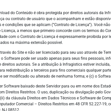
oad do Conteúdo é obra protegida por direitos autorais da Infra
nça ou contrato de usuário que o acompanham e estão disponív
s e condições que se aplicam (“Contrato de Licença”). Você nã
Licença, a menos que primeiro concorde com os termos do Con
ade com o Contrato de Licença é expressamente proibida por lei
ssados na máxima extensão possível.
través do Site e não ser licenciado para seu uso através de Ter
) o Software pode ser usado apenas para seus fins pessoais, inf
e direitos autorais. Se a atribuição à Infragistics estiver incluí
ara redistribuição a terceiros para fins comerciais qualquer pa
ode ser modificado ou alterado de nenhuma forma; e (c) o Softwar
Software baixado deste Servidor para ou em nome dos Estado
m Direitos Restritos. O uso, duplicação ou divulgação pelo Gove
)(ii) da cláusula Direitos em Dados Técnicos e Software de C
mputador Comercial – Direitos Restritos em 48 CFR 52.227-19, c
y, NJ 08512.