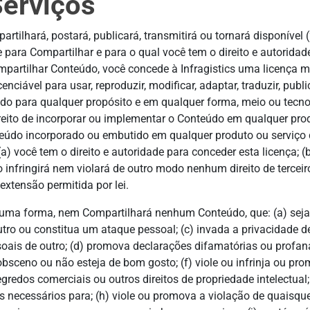
erviços
tilhará, postará, publicará, transmitirá ou tornará disponível 
 para Compartilhar e para o qual você tem o direito e autoridad
mpartilhar Conteúdo, você concede à Infragistics uma licença mun
enciável para usar, reproduzir, modificar, adaptar, traduzir, publi
teúdo para qualquer propósito e em qualquer forma, meio ou tec
ireito de incorporar ou implementar o Conteúdo em qualquer produ
onteúdo incorporado ou embutido em qualquer produto ou serviço d
 você tem o direito e autoridade para conceder esta licença; (b
o infringirá nem violará de outro modo nenhum direito de terceir
tensão permitida por lei.
uma forma, nem Compartilhará nenhum Conteúdo, que: (a) seja f
tro ou constitua um ataque pessoal; (c) invada a privacidade de
oais de outro; (d) promova declarações difamatórias ou profana
obsceno ou não esteja de bom gosto; (f) viole ou infrinja ou pro
segredos comerciais ou outros direitos de propriedade intelectual
s necessários para; (h) viole ou promova a violação de quaisque