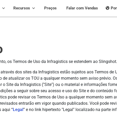
Recursos
Preços
Falar com Vendas
Por
o
anto, os Termos de Uso da Infragistics se estendem ao Slingshot
 através dos sites da Infragistics estão sujeitos aos Termos de U
reito de atualizar os TOU a qualquer momento sem aviso prévio. 
ar o Site da Infragistics ("Site") ou o material e informações fo
ndições a seguir sobre seu acesso e uso do Site e do conteúdo f
gistics pode revisar os Termos de Uso a qualquer momento sem a
s revisados entrarão em vigor quando publicados. Você pode revi
 aqui “
Legal
” e no link hipertexto "Legal" localizado na parte 