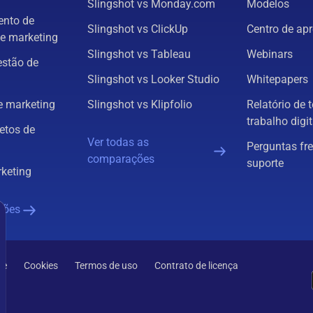
Slingshot vs Monday.com
Modelos
nto de
Slingshot vs ClickUp
Centro de ap
e marketing
Slingshot vs Tableau
Webinars
estão de
Slingshot vs Looker Studio
Whitepapers
 marketing
Slingshot vs Klipfolio
Relatório de 
trabalho digit
etos de
Ver todas as
Perguntas fr
comparações
suporte
rketing
ções
de
Cookies
Termos de uso
Contrato de licença