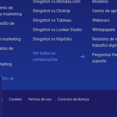
Slingshot vs Monday.com
Modelos
nto de
Slingshot vs ClickUp
Centro de ap
e marketing
Slingshot vs Tableau
Webinars
estão de
Slingshot vs Looker Studio
Whitepapers
 marketing
Slingshot vs Klipfolio
Relatório de 
trabalho digit
etos de
Ver todas as
Perguntas fr
comparações
suporte
rketing
ções
de
Cookies
Termos de uso
Contrato de licença