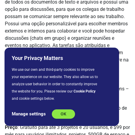
de todos os documentos de texto e arquivos e possui uma
opção para discussões, para que os colegas de trabalho
possam se comunicar sempre relevante ao seu trabalho.
Possui uma opção personalizável para escolher membros
externos e internos para colaborar e você pode hospedar
discussões (chats em grupo) e organizar reuniões e
eventos no aplicativo. As tarefas são atribuídas e
facilmente rastreáveis e as conversas são mantidas em
Your Privacy Matters
Quadros de Mensagens, para que todos fiquem sempre na
mesma página. Os projetos possuem a opção de
We use our own and third-party cookies to improve
Cronograma, exibindo tarefas, datas de vencimento e
your experience on our website. They also allow us to
eventos para o projeto específico. No Basecamp você
analyze user behavior in order to constantly improve
também pode carregar documentos, arquivos e imagens –
the website for you. Please review our
Cookie Policy
ou vincular através do Google Docs.
and cookie settings below.
Melhor para
: Colaboração em equipe e gerenciamento de
Manage settings
OK
projetos
Preço
: Gratuito para até 3 projetos e 20 usuários, e $99 por
mês para usuários ilimitados, projetos, 500GB de espaço e