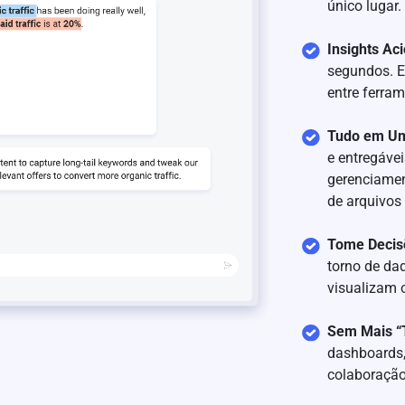
único lugar.
Insights Ac
segundos. Es
entre ferram
Tudo em Um
e entregáve
gerenciamen
de arquivos
Tome Decis
torno de da
visualizam 
Sem Mais “T
dashboards,
colaboraçã