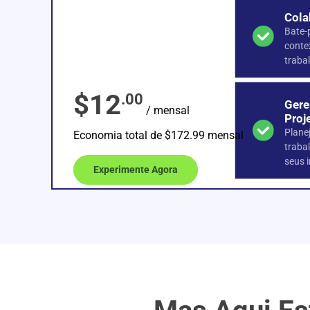
Cola
Bate-
conte
traba
$12
.00
Gere
/ mensal
Proj
Plane
Economia total de $172.99 mensal
traba
seus i
Experimente Agora