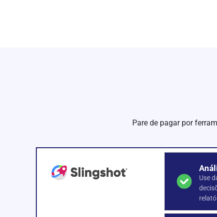
Pare de pagar por ferra
Anál
Use d
decis
relató