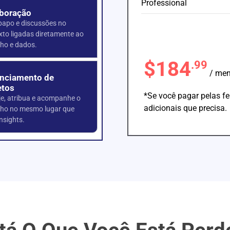
Professional
boração
papo e discussões no
xto ligadas diretamente ao
lho e dados.
$184
.99
/ men
nciamento de
etos
*Se você pagar pelas f
je, atribua e acompanhe o
adicionais que precisa.
lho no mesmo lugar que
nsights.