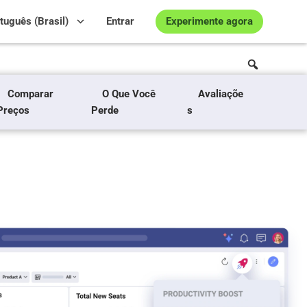
Experimente agora
tuguês (Brasil)
Entrar
Comparar
O Que Você
Avaliaçõe
Preços
Perde
s