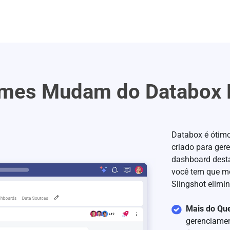
imes Mudam do Databox P
Databox é ótim
criado para ger
dashboard dest
você tem que mo
Slingshot elimin
Mais do Qu
gerenciamen