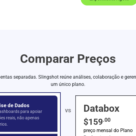
Comparar Preços
mentas separadas. Slingshot reúne análises, colaboração e gere
um único plano.
ise de Dados
Databox
vs
ashboards para apoiar
ões reais, não apenas
.00
$159
rios.
preço mensal do Plano