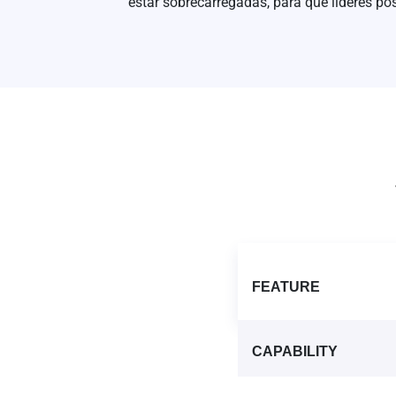
estar sobrecarregadas, para que líderes 
FEATURE
CAPABILITY