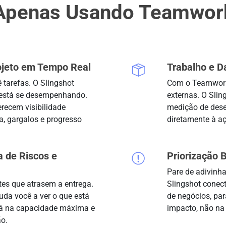
Apenas Usando Teamwor
jeto em Tempo Real
Trabalho e 
tarefas. O Slingshot
Com o Teamwork,
 está se desempenhando.
externas. O Slin
erecem visibilidade
medição de dese
a, gargalos e progresso
diretamente à a
a de Riscos e
Priorização
Pare de adivinha
tes que atrasem a entrega.
Slingshot conect
uda você a ver o que está
de negócios, par
tá na capacidade máxima e
impacto, não na 
o.