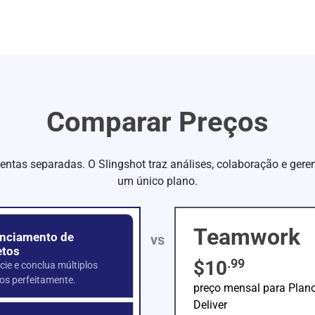
Comparar Preços
entas separadas. O Slingshot traz análises, colaboração e ger
um único plano.
Teamwork
nciamento de
vs
etos
.99
$10
cie e conclua múltiplos
tos perfeitamente.
preço mensal para Plan
Deliver