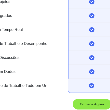
ojetos
egrados
em Tempo Real
 de Trabalho e Desempenho
 Discussões
em Dados
ão de Trabalho Tudo-em-Um
Comece Agora