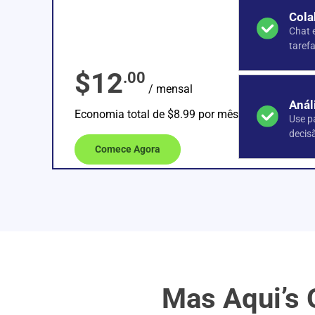
Cola
Chat 
taref
$12
.00
/ mensal
Anál
Economia total de $8.99 por mês
Use p
decis
Comece Agora
Mas Aqui’s 