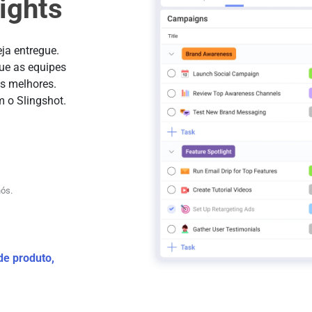
ights
ja entregue.
ue as equipes
os melhores.
 o Slingshot.
ós.