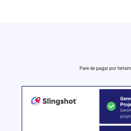
Pare de pagar por ferram
Gere
Proj
Geren
proje