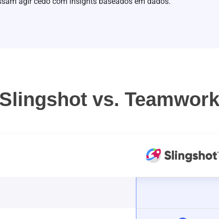
possam agir cedo com insights baseados em dados.
Slingshot vs. Teamwor