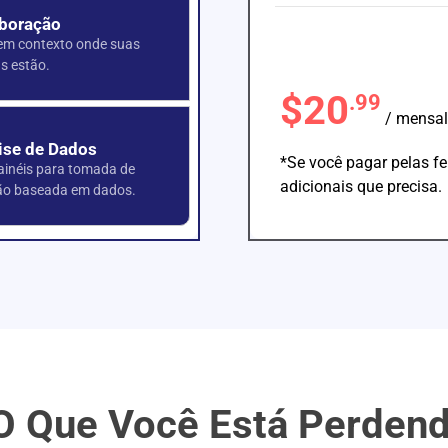
boração
em contexto onde suas
as estão.
$20
.99
/ mensal
ise de Dados
*Se você pagar pelas f
ainéis para tomada de
adicionais que precisa.
ão baseada em dados.
O Que Você Está Perdend