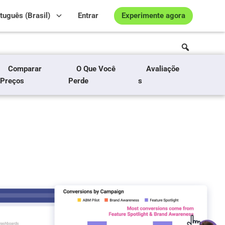
Experimente agora
tuguês (Brasil)
Entrar
Comparar
O Que Você
Avaliaçõe
Preços
Perde
s