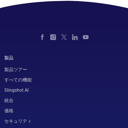
製品
製品ツアー
すべての機能
Slingshot AI
統合
価格
セキュリティ