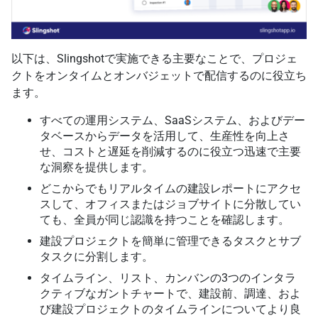
以下は、Slingshotで実施できる主要なことで、プロジェ
クトをオンタイムとオンバジェットで配信するのに役立ち
ます。
すべての運用システム、SaaSシステム、およびデー
タベースからデータを活用して、生産性を向上さ
せ、コストと遅延を削減するのに役立つ迅速で主要
な洞察を提供します。
どこからでもリアルタイムの建設レポートにアクセ
スして、オフィスまたはジョブサイトに分散してい
ても、全員が同じ認識を持つことを確認します。
建設プロジェクトを簡単に管理できるタスクとサブ
タスクに分割します。
タイムライン、リスト、カンバンの3つのインタラ
クティブなガントチャートで、建設前、調達、およ
び建設プロジェクトのタイムラインについてより良