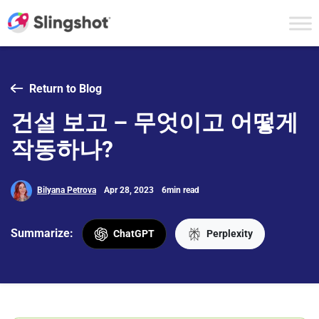
Skip to content
Return to Blog
건설 보고 – 무엇이고 어떻게
작동하나?
Bilyana Petrova
Apr 28, 2023
6min read
Summarize:
ChatGPT
Perplexity