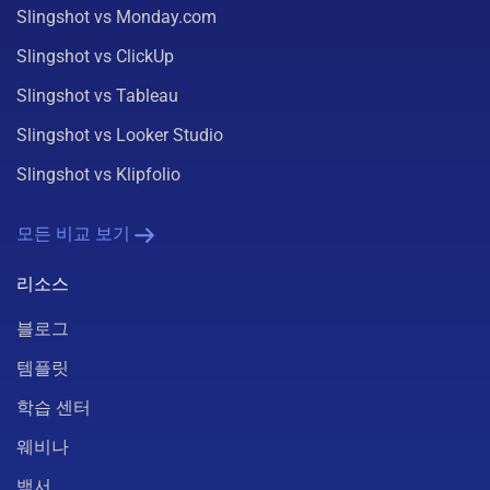
Slingshot vs Monday.com
Slingshot vs ClickUp
Slingshot vs Tableau
Slingshot vs Looker Studio
Slingshot vs Klipfolio
모든 비교 보기
리소스
블로그
템플릿
학습 센터
웨비나
백서