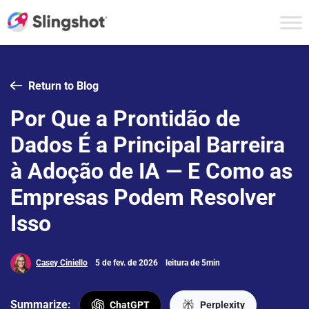
Skip to content
Return to Blog
Por Que a Prontidão de
Dados É a Principal Barreira
à Adoção de IA — E Como as
Empresas Podem Resolver
Isso
Casey Ciniello
5 de fev. de 2026
leitura de 5min
Summarize:
ChatGPT
Perplexity