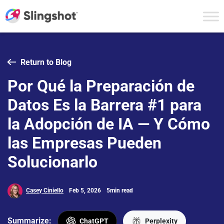
Skip to content
Return to Blog
Por Qué la Preparación de
Datos Es la Barrera #1 para
la Adopción de IA — Y Cómo
las Empresas Pueden
Solucionarlo
Casey Ciniello
Feb 5, 2026
5min read
Summarize:
ChatGPT
Perplexity