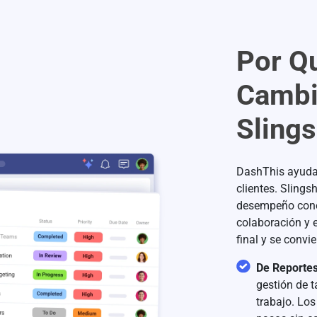
Por Q
Cambi
Sling
DashThis ayuda 
clientes. Slings
desempeño conec
colaboración y e
final y se convi
De Reportes
gestión de t
trabajo. Lo