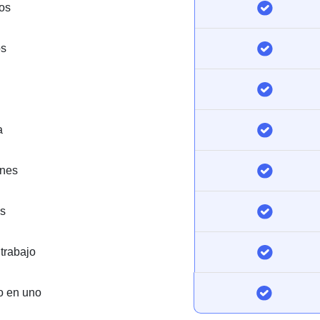
os
os
a
ones
s
 trabajo
o en uno