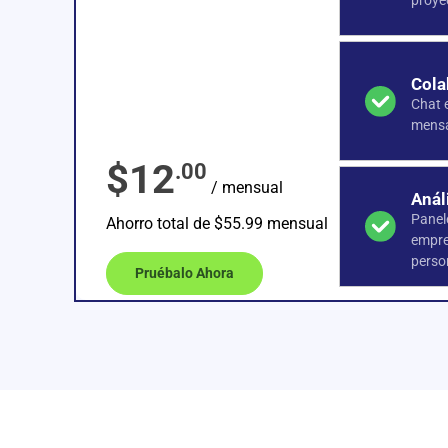
proye
Cola
Chat 
mensa
$12
.00
/ mensual
Anál
Panele
Ahorro total de $55.99 mensual
empre
perso
Pruébalo Ahora