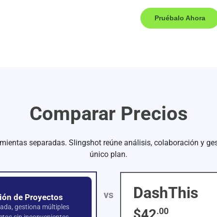
Pruébalo Ahora
Comparar Precios
mientas separadas. Slingshot reúne análisis, colaboración y ge
único plan.
DashThis
vs
ión de Proyectos
rada, gestiona múltiples
.00
$42