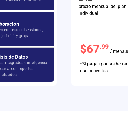
ctos sin inconvenientes
precio mensual del plan
Individual
boración
en contexto, discusiones,
jería 1:1 y grupal
$67
.99
/ mensu
isis de Datos
s integrados e inteligencia
*Si pagas por las herra
sarial con reportes
que necesitas.
nalizados