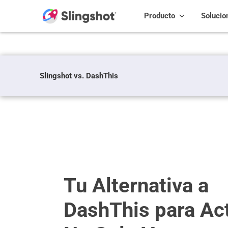
Skip to content
Producto
Solucio
Slingshot vs. DashThis
Tu Alternativa a
DashThis para Act