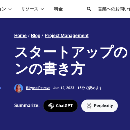
ョン
リソース
料金
営業へのお問い
Home
/
Blog
/
Project Management
スタートアップの
ンの書き方
Bilyana Petrova
Jun 12, 2023
15分で読めます
Summarize:
ChatGPT
Perplexity