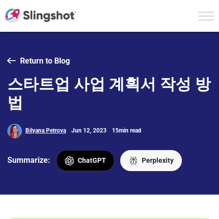
Skip to content
Return to Blog
스타트업 사업 계획서 작성 방
법
Bilyana Petrova
Jun 12, 2023
15min read
Summarize:
ChatGPT
Perplexity