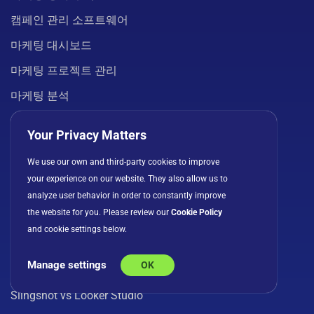
캠페인 관리 소프트웨어
마케팅 대시보드
마케팅 프로젝트 관리
마케팅 분석
모든 솔루션
Your Privacy Matters
We use our own and third-party cookies to improve
비교
your experience on our website. They also allow us to
Slingshot vs Asana
analyze user behavior in order to constantly improve
the website for you. Please review our
Cookie Policy
Slingshot vs Monday.com
and cookie settings below.
Slingshot vs ClickUp
Manage settings
OK
Slingshot vs Tableau
Slingshot vs Looker Studio