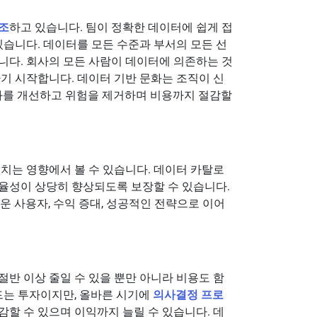
강조
하고 있습니다. 팀이 정확한 데이터에 쉽게 접
있습니다. 데이터를 모든 수준과 부서의 모든 선
니다. 회사의 모든 사람이 데이터에 의존하는 것
기 시작합니다. 데이터 기반 문화는 조직이 신
결과를 개선하고 위험을 제거하며 비용까지 절감할
치는 영향에서 볼 수 있습니다. 데이터 카탈로
율성이 상당히 향상되도록 보장할 수 있습니다.
운 사용자, 수익 증대, 성공적인 전략으로 이어
반 이상 줄일 수 있을 뿐만 아니라 비용도 함
드는 투자이지만, 올바른 시기에
의사결정 프로
감할 수 있으며 이익까지 늘릴 수 있습니다. 데