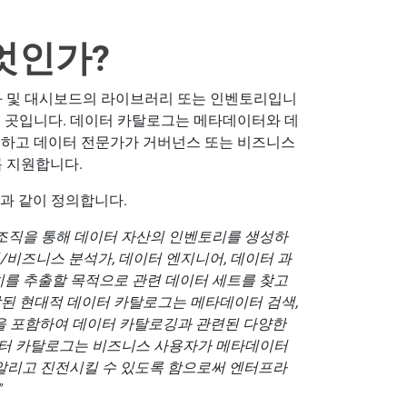
엇인가?
각화 및 대시보드의 라이브러리 또는 인벤토리입니
된 곳입니다. 데이터 카탈로그는 메타데이터와 데
리하고 데이터 전문가가 거버넌스 또는 비즈니스
록 지원합니다.
과 같이 정의합니다.
 조직을 통해 데이터 자산의 인벤토리를 생성하
/비즈니스 분석가, 데이터 엔지니어, 데이터 과
가치를 추출할 목적으로 관련 데이터 세트를 찾고
강된 현대적 데이터 카탈로그는 메타데이터 검색,
성을 포함하여 데이터 카탈로깅과 관련된 다양한
이터 카탈로그는 비즈니스 사용자가 메타데이터
 알리고 진전시킬 수 있도록 함으로써 엔터프라
"