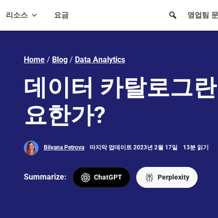
리소스
요금
영업팀 
Home
/
Blog
/
Data Analytics
데이터 카탈로그란
요한가?
Bilyana Petrova
마지막 업데이트 2023년 2월 17일
13분 읽기
Summarize:
ChatGPT
Perplexity