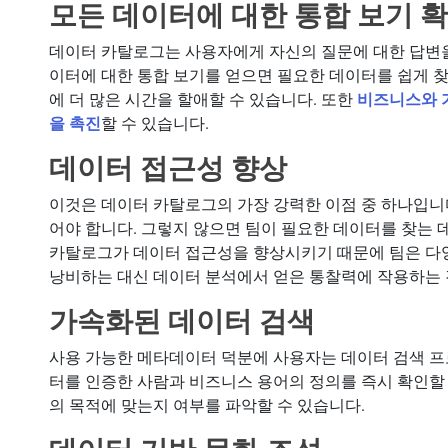
모든 데이터에 대한 통합 보기 
데이터 카탈로그는 사용자에게 자신의 질문에 대한 답변을
이터에 대한 통합 보기를 얻으면 필요한 데이터를 쉽게 찾
에 더 많은 시간을 할애할 수 있습니다. 또한
비즈니스와 
을 촉진
할 수 있습니다.
데이터 접근성 향상
이것은 데이터 카탈로그의 가장 강력한 이점 중 하나입니다
어야 합니다. 그렇지 않으면 팀이 필요한 데이터를 찾는 데
카탈로그가 데이터 접근성을 향상시키기 때문에 팀은 다
낭비하는 대신 데이터 분석에서 얻은 통찰력에 작용하는 
가속화된 데이터 검색
사용 가능한 메타데이터 덕분에 사용자는 데이터 검색 프로
터를 인증한 사람과 비즈니스 용어의 정의를 즉시 확인할
의 목적에 맞는지 여부를 파악할 수 있습니다.