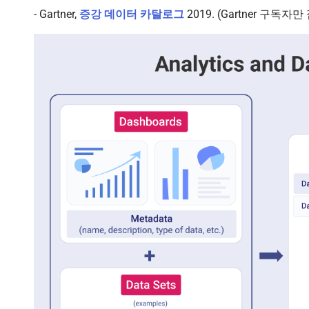
- Gartner,
증강 데이터 카탈로그
2019. (Gartner 구독자