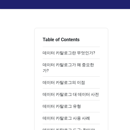
Table of Contents
데이터 카탈로그란 무엇인가?
데이터 카탈로그가 왜 중요한
가?
데이터 카탈로그의 이점
데이터 카탈로그 대 데이터 사전
데이터 카탈로그 유형
데이터 카탈로그 사용 사례