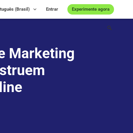
Experimente agora
tuguês (Brasil)
Entrar
e Marketing
nstruem
line