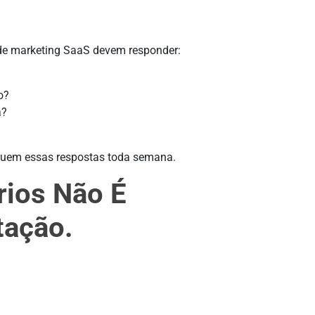
os de marketing SaaS devem responder:
o?
a?
truem essas respostas toda semana.
rios Não É
tação.