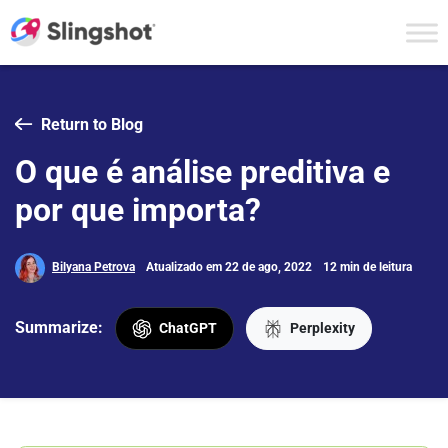
Skip to content
Return to Blog
O que é análise preditiva e
por que importa?
Bilyana Petrova
Atualizado em 22 de ago, 2022
12 min de leitura
Summarize:
ChatGPT
Perplexity