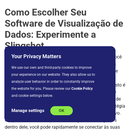
Como Escolher Seu
Software de Visualização de
Dados: Experimente a
Slingshot
Your Privacy Matters
Ao escolher seu software de visualização de dados, você
precisa ter certeza de que ele é capaz de se conectar a
We use our own and third-party cookies to improve
todos os dados que você tem em diferentes sistemas e
your experience on our website. They also allow us to
construir um dashboard para unir tudo isso em uma
analyze user behavior in order to constantly improve
visualização completa de 360 graus do seu negócio. Isto é
the website for you. Please review our
Cookie Policy
exatamente o que
Slingshot pode fazer para você
– é
and cookie settings below.
uma ferramenta que agrega análise de dados, gestão de
projetos e informações, chat e benchmarking de estratégia
Manage settings
OK
baseada em objetivos – tudo em um aplicativo intuitivo.
Graças ao motor completo de inteligência de negócios
dentro dele, você pode rapidamente se conectar às suas