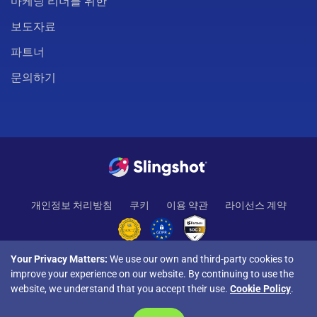
마케팅 리더를 위한
보도자료
파트너
문의하기
개인정보 처리방침
쿠키
이용 약관
라이선스 계약
Your Privacy Matters:
We use our own and third-party cookies to
improve your experience on our website. By continuing to use the
website, we understand that you accept their use.
Cookie Policy
.
© Copyright 2026 INFRAGISTICS. 모든 권리 보유. Slingshot과