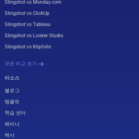
Slingshot vs Monday.com
Slingshot vs ClickUp
Slingshot vs Tableau
Slingshot vs Looker Studio
Slingshot vs Klipfolio
모든 비교 보기
리소스
블로그
템플릿
학습 센터
웨비나
백서